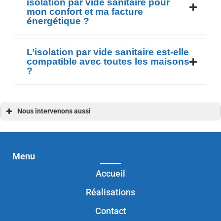
isolation par vide sanitaire pour
mon confort et ma facture
énergétique ?
L’isolation par vide sanitaire est-elle
compatible avec toutes les maisons
?
Nous intervenons aussi
Isolation par vide sanitaire
Isolation par vide sanitaire à Auray
Isolation par vide sanitaire à Carnac
Isolation par vide sanitaire à Pontivy
Isolation par vide sanitaire à Guidel
Menu
Isolation par vide sanitaire à Locminé
Isolation par vide sanitaire à Hennebont
Accueil
Isolation par vide sanitaire à Lorient
Isolation par vide sanitaire à Ploemeur
Réalisations
Isolation par vide sanitaire à Ploërmel
Isolation par vide sanitaire à Baden
Isolation par vide sanitaire à Questembert
Contact
Isolation par vide sanitaire à Malansac
Isolation par vide sanitaire à Elven