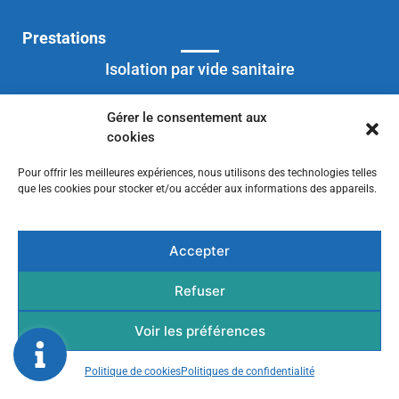
Isolation par vide sanitaire à Quiberon
Isolation par vide sanitaire à Saint-Nolff
Prestations
Isolation par vide sanitaire à Muzillac
Isolation par vide sanitaire à Quimperlé
Isolation par vide sanitaire à Sarzeau
Isolation par vide sanitaire
Isolation par vide sanitaire à Pluvigner
Isolation par vide sanitaire à Vannes
Rampant toiture
Gérer le consentement aux
Maison neuve et rénovation
cookies
Maison conteneur
Pour offrir les meilleures expériences, nous utilisons des technologies telles
que les cookies pour stocker et/ou accéder aux informations des appareils.
Accepter
Refuser
PUR ISOL SYSTEM
Mentions légales
Voir les préférences
Politique de confidentialité
Plan de site
Politique de cookies
Politiques de confidentialité